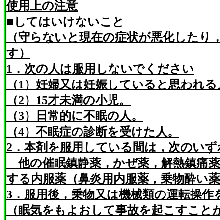
使用上の注意
■してはいけないこと
（守らないと現在の症状が悪化したり
す）
1．次の人は服用しないでください
（1）妊婦又は妊娠していると思われる
（2）15才未満の小児。
（3）日常的に不眠の人。
（4）不眠症の診断を受けた人。
2．本剤を服用している間は，次のい
他の催眠鎮静薬，かぜ薬，解熱鎮痛薬
する内服薬（鼻炎用内服薬，乗物酔い
3．服用後，乗物又は機械類の運転操作
（眠気をもよおして事故を起こすこと