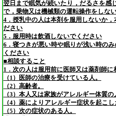
翌日まで眠気が続いたり，だるさを感
で，乗物又は機械類の運転操作をしな
4．授乳中の人は本剤を服用しないか，
ださい
5．服用時は飲酒しないでください
6．寝つきが悪い時や眠りが浅い時の
ください
■相談すること
1．次の人は服用前に医師又は薬剤師に
（1）医師の治療を受けている人。
（2）高齢者。
（3）本人又は家族がアレルギー体質の
（4）薬によりアレルギー症状を起こし
（5）次の症状のある人。