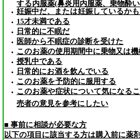
する内服薬(鼻炎用内服薬、乗物酔
妊娠中だ、または妊娠しているか
15才未満である
日常的に不眠だ
医師から不眠症の診断を受けた
このお薬の使用期間中に乗物又は機
授乳中である
日常的にお酒を飲んでいる
このお薬を予防的に服用する
このお薬や症状について気になるこ
売者の意見を参考にしたい
■ 事前に相談が必要な方
以下の項目に該当する方は購入前に薬