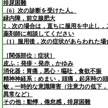
排尿困難
（6）次の診断を受けた人。
緑内障，前立腺肥大
2．次の場合は，直ちに服用を中止し，
薬剤師に相談してください
（1）服用後，次の症状があらわれた場
［関係部位：症状］
皮ふ：発疹・発赤，かゆみ
消化器：胃痛，悪心・嘔吐，食欲不振
精神神経系：めまい，頭痛，起床時の頭
敏，一時的な意識障害（注意力の低下
異常など）
その他：動悸，倦怠感，排尿困難