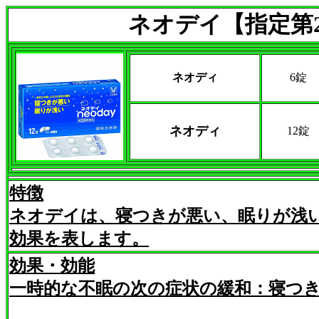
ネオデイ【指定第
ネオディ
6錠
ネオディ
12錠
特徴
ネオデイは、寝つきが悪い、眠りが浅
効果を表します。
効果・効能
一時的な不眠の次の症状の緩和：寝つ