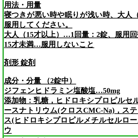
用法・用量
寝つきが悪い時や眠りが浅い時、大人（1
服用してください。
大人（15才以上）…1回量：2錠、服用回
15才未満…服用しないこと
剤形 錠剤
成分・分量 （2錠中）
ジフェンヒドラミン塩酸塩…50mg
添加物：乳糖，ヒドロキシプロピルセ
ースナトリウム(クロスCMC-Na)，
ス(ヒドロキシプロピルメチルセルロー
ウ