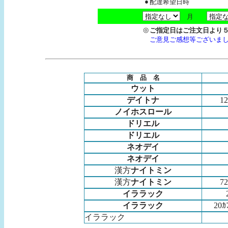
●
配達希望日時
月
◎
ご指定日はご注文日より
ご意見ご感想等ございま
商 品 名
ウット
デイトナ
1
ノイホスロール
ドリエル
ドリエル
ネオデイ
ネオデイ
漢方
ナイトミン
漢方
ナイトミン
7
イララック
イララック
20
イララック